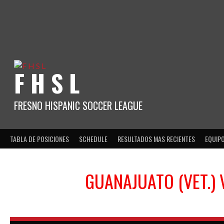
Skip
to
content
F H S L
FRESNO HISPANIC SOCCER LEAGUE
TABLA DE POSICIONES
SCHEDULE
RESULTADOS MAS RECIENTES
EQUIP
GUANAJUATO (VET.)