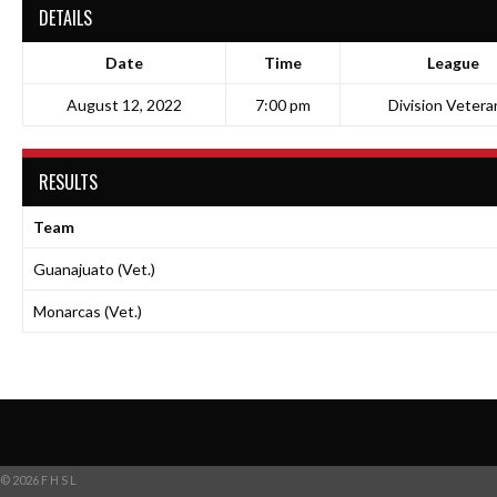
DETAILS
Date
Time
League
August 12, 2022
7:00 pm
Division Vetera
RESULTS
Team
Guanajuato (Vet.)
Monarcas (Vet.)
© 2026 F H S L